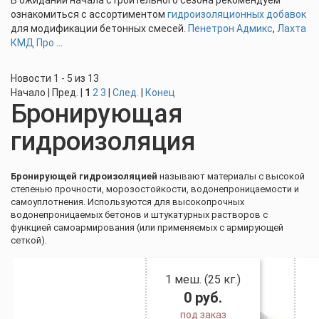
В ожидании начала строительного сезона рекомендуем
ознакомиться с ассортиментом
гидроизоляционных добавок
для модификации бетонных смесей.
Пенетрон Адмикс
,
Лахта
КМД Про
...
Новости 1 - 5 из 13
Начало | Пред. |
1
2
3
|
След.
|
Конец
Бронирующая
гидроизоляция
Бронирующей гидроизоляцией
называют материалы с высокой
степенью прочности, морозостойкости, водонепроницаемости и
самоуплотнения. Используются для высокопрочных
водонепроницаемых бетонов и штукатурных растворов с
функцией самоармирования (или применяемых с армирующей
сеткой).
1 меш. (25 кг.)
0
руб.
под заказ