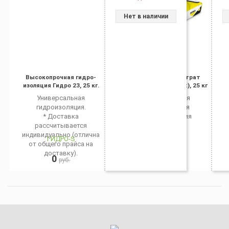
Нет в наличии
Высокопрочная гидро-
Гидростоп Пенетрат
изоляция Гидро 23, 25 кг.
(Hidrostop Penetrat), 25 кг
Универсальная
Проникающая
гидроизоляция.
бронирующая
* Доставка
гидроизоляция
рассчитывается
индивидуально (отлична
ГИДРО-S
KEMA
от общего прайса на
доставку).
0
0
руб.
руб.