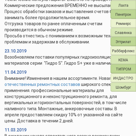
Коммерческие предложения ВРЕМЕННО не высылаются.
Лахта
Процесс обработки заказов и выставления счетов будет
Пенетрон
занимать более продолжительное время.
Отгрузка товаров по ранее оплаченным счетам
Реммерс
производится в обычном режиме.
Славянка
Просьба отнестись с пониманием к возможным техническим
проблемам и задержкам в обслуживании.
Эттрилат
23.10.2019
Рабберфлекс
Возобновляем поставки популярных гидроизоляционных
KEMA
материалов серии "Гидро S". Гидро S+ уже в наличии.
ТИПРОМ
11.04.2019
Внимание! Изменения в нашем ассортименте. Новая линейка
ИНДАСТРО
отечественных ремонтных составов
широкого спектра
Шомбург
применения. профессиональные материалы для
конструкционного и неконструкционного ремонта, для
вертикальных и горизонтальных поверхностей, в том числе
наливного типа. Монтажные, анкеровочные составы. В
апреле предоставляем скидку 10% от указанной на сайте
цены. Доставка в течении 2 дней.
11.03.2019