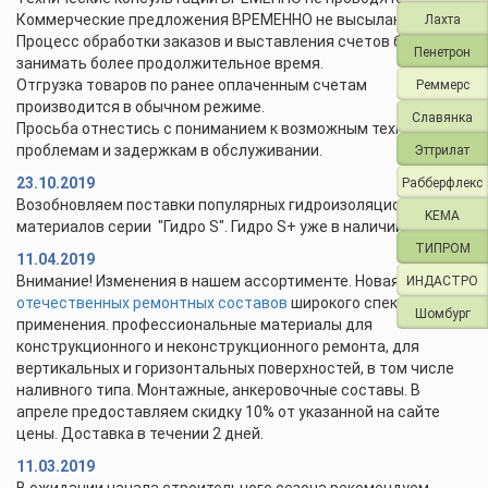
Коммерческие предложения ВРЕМЕННО не высылаются.
Лахта
Процесс обработки заказов и выставления счетов будет
Пенетрон
занимать более продолжительное время.
Отгрузка товаров по ранее оплаченным счетам
Реммерс
производится в обычном режиме.
Славянка
Просьба отнестись с пониманием к возможным техническим
проблемам и задержкам в обслуживании.
Эттрилат
23.10.2019
Рабберфлекс
Возобновляем поставки популярных гидроизоляционных
KEMA
материалов серии "Гидро S". Гидро S+ уже в наличии.
ТИПРОМ
11.04.2019
Внимание! Изменения в нашем ассортименте. Новая линейка
ИНДАСТРО
отечественных ремонтных составов
широкого спектра
Шомбург
применения. профессиональные материалы для
конструкционного и неконструкционного ремонта, для
вертикальных и горизонтальных поверхностей, в том числе
наливного типа. Монтажные, анкеровочные составы. В
апреле предоставляем скидку 10% от указанной на сайте
цены. Доставка в течении 2 дней.
11.03.2019