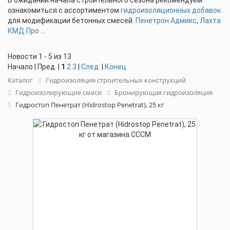
В ожидании начала строительного сезона рекомендуем
ознакомиться с ассортиментом
гидроизоляционных добавок
для модификации бетонных смесей.
Пенетрон Адмикс
,
Лахта
КМД Про
...
Новости 1 - 5 из 13
Начало | Пред. |
1
2
3
|
След.
|
Конец
Каталог
Гидроизоляция строительных конструкций
Гидроизолирующие смеси
Бронирующая гидроизоляция
Гидростоп Пенетрат (Hidrostop Penetrat), 25 кг