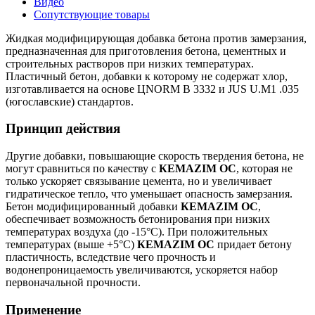
Видео
Сопутствующие товары
Жидкая модифицирующая добавка бетона против замерзания,
предназначенная для приготовления бетона, цементных и
строительных растворов при низких температурах.
Пластичный бетон, добавки к которому не содержат хлор,
изготавливается на основе ЦNORM B 3332 и JUS U.M1 .035
(югославские) стандартов.
Принцип действия
Другие добавки, повышающие скорость твердения бетона, не
могут сравниться по качеству с
КEMAZIM OC
, которая не
только ускоряет связывание цемента, но и увеличивает
гидратическое тепло, что уменьшает опасность замерзания.
Бетон модифицированный добавки
КEMAZIM OC
,
обеспечивает возможность бетонирования при низких
температурах воздуха (до -15°С). При положительных
температурах (выше +5°С)
КEMAZIM OC
придает бетону
пластичность, вследствие чего прочность и
водонепроницаемость увеличиваются, ускоряется набор
первоначальной прочности.
Применение