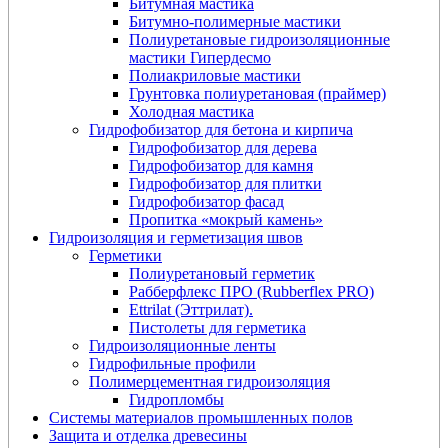
Битумная мастика
Битумно-полимерные мастики
Полиуретановые гидроизоляционные
мастики Гипердесмо
Полиакриловые мастики
Грунтовка полиуретановая (праймер)
Холодная мастика
Гидрофобизатор для бетона и кирпича
Гидрофобизатор для дерева
Гидрофобизатор для камня
Гидрофобизатор для плитки
Гидрофобизатор фасад
Пропитка «мокрый камень»
Гидроизоляция и герметизация швов
Герметики
Полиуретановый герметик
Рабберфлекс ПРО (Rubberflex PRO)
Ettrilat (Эттрилат).
Пистолеты для герметика
Гидроизоляционные ленты
Гидрофильные профили
Полимерцементная гидроизоляция
Гидропломбы
Системы материалов промышленных полов
Защита и отделка древесины