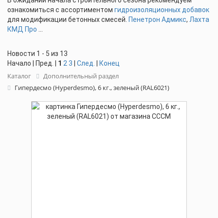
В ожидании начала строительного сезона рекомендуем
ознакомиться с ассортиментом
гидроизоляционных добавок
для модификации бетонных смесей.
Пенетрон Адмикс
,
Лахта
КМД Про
...
Новости 1 - 5 из 13
Начало | Пред. |
1
2
3
|
След.
|
Конец
Каталог
Дополнительный раздел
Гипердесмо (Hyperdesmo), 6 кг., зеленый (RAL6021)