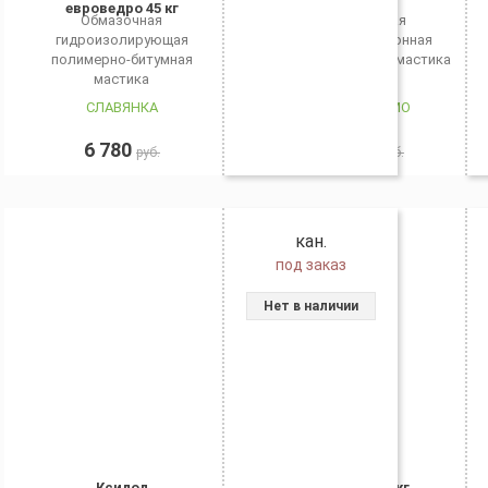
евроведро 45 кг
Обмазочная
Прозрачная
гидроизолирующая
гидроизоляционная
полимерно-битумная
полиуретановая мастика
мастика
СЛАВЯНКА
ГИПЕРДЕСМО
6 780
9 400
руб.
руб.
кан.
под заказ
Нет в наличии
Ксилол
Ксилол, 10 кг.