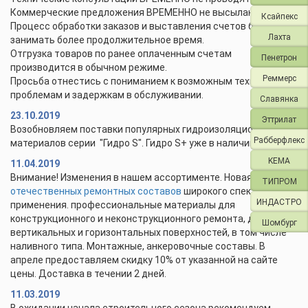
Коммерческие предложения ВРЕМЕННО не высылаются.
Ксайпекс
Процесс обработки заказов и выставления счетов будет
Лахта
занимать более продолжительное время.
Отгрузка товаров по ранее оплаченным счетам
Пенетрон
производится в обычном режиме.
Реммерс
Просьба отнестись с пониманием к возможным техническим
проблемам и задержкам в обслуживании.
Славянка
23.10.2019
Эттрилат
Возобновляем поставки популярных гидроизоляционных
Рабберфлекс
материалов серии "Гидро S". Гидро S+ уже в наличии.
KEMA
11.04.2019
Внимание! Изменения в нашем ассортименте. Новая линейка
ТИПРОМ
отечественных ремонтных составов
широкого спектра
ИНДАСТРО
применения. профессиональные материалы для
конструкционного и неконструкционного ремонта, для
Шомбург
вертикальных и горизонтальных поверхностей, в том числе
наливного типа. Монтажные, анкеровочные составы. В
апреле предоставляем скидку 10% от указанной на сайте
цены. Доставка в течении 2 дней.
11.03.2019