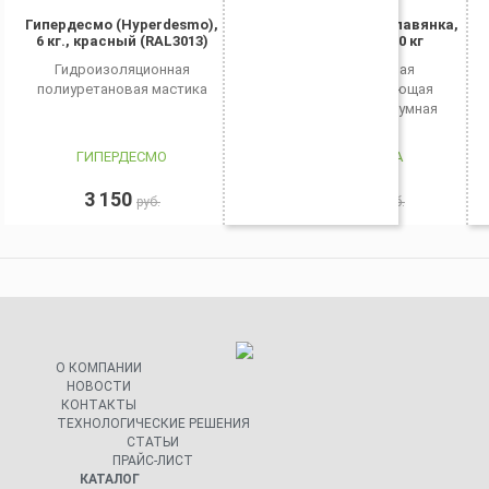
Гипердесмо (Hyperdesmo),
Изоляционная Славянка,
6 кг., красный (RAL3013)
евроведро 20 кг
Гидроизоляционная
Изоляционная
полиуретановая мастика
гидроизолирующая
полимерно-битумная
мастика
ГИПЕРДЕСМО
СЛАВЯНКА
3 150
3 070
руб.
руб.
О КОМПАНИИ
НОВОСТИ
КОНТАКТЫ
ТЕХНОЛОГИЧЕСКИЕ РЕШЕНИЯ
СТАТЬИ
ПРАЙС-ЛИСТ
КАТАЛОГ