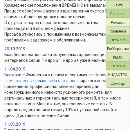
Коммерческие предложения ВРЕМЕННО не высылаются.
Лахта
Процесс обработки заказов и выставления счетов будет
Пенетрон
занимать более продолжительное время.
Отгрузка товаров по ранее оплаченным счетам
Реммерс
производится в обычном режиме.
Славянка
Просьба отнестись с пониманием к возможным техническим
проблемам и задержкам в обслуживании.
Эттрилат
23.10.2019
Рабберфлекс
Возобновляем поставки популярных гидроизоляционных
KEMA
материалов серии "Гидро S". Гидро S+ уже в наличии.
ТИПРОМ
11.04.2019
Внимание! Изменения в нашем ассортименте. Новая линейка
ИНДАСТРО
отечественных ремонтных составов
широкого спектра
Шомбург
применения. профессиональные материалы для
конструкционного и неконструкционного ремонта, для
вертикальных и горизонтальных поверхностей, в том числе
наливного типа. Монтажные, анкеровочные составы. В
апреле предоставляем скидку 10% от указанной на сайте
цены. Доставка в течении 2 дней.
11.03.2019