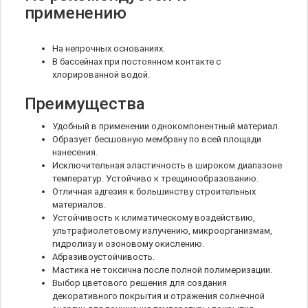
применению
На непрочных основаниях.
В бассейнах при постоянном контакте с
хлорированной водой.
Преимущества
Удобный в применении однокомпонентный материал.
Образует бесшовную мембрану по всей площади
нанесения.
Исключительная эластичность в широком диапазоне
температур. Устойчиво к трещинообразованию.
Отличная адгезия к большинству строительных
материалов.
Устойчивость к климатическому воздействию,
ультрафиолетовому излучению, микроорганизмам,
гидролизу и озоновому окислению.
Абразивоустойчивость.
Мастика не токсична после полной полимеризации.
Выбор цветового решения для создания
декоративного покрытия и отражения солнечной