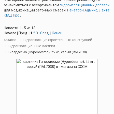
В ожидании начала строительного сезона рекомендуем
ознакомиться с ассортиментом
гидроизоляционных добавок
для модификации бетонных смесей.
Пенетрон Адмикс
,
Лахта
КМД Про
...
Новости 1 - 5 из 13
Начало | Пред. |
1
2
3
|
След.
|
Конец
Каталог
Гидроизоляция строительных конструкций
Гидроизоляционные мастики
Гипердесмо (Hyperdesmo), 25 кг., серый (RAL7038)