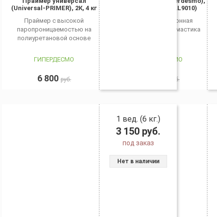
Праймер универсал
Гипердесмо (Hyperdesmo),
(Universal-PRIMER), 2К, 4 кг
6 кг., белый (RAL9010)
Праймер с высокой
Гидроизоляционная
паропроницаемостью на
полиуретановая мастика
полиуретановой основе
ГИПЕРДЕСМО
ГИПЕРДЕСМО
6 800
3 150
руб.
руб.
1 вед. (6 кг.)
3 150
руб.
под заказ
Нет в наличии