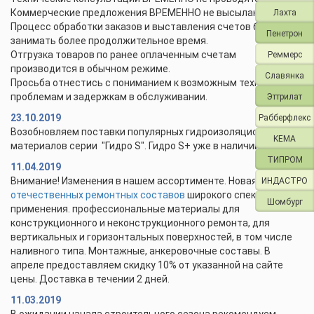
Коммерческие предложения ВРЕМЕННО не высылаются.
Лахта
Процесс обработки заказов и выставления счетов будет
Пенетрон
занимать более продолжительное время.
Отгрузка товаров по ранее оплаченным счетам
Реммерс
производится в обычном режиме.
Славянка
Просьба отнестись с пониманием к возможным техническим
проблемам и задержкам в обслуживании.
Эттрилат
23.10.2019
Рабберфлекс
Возобновляем поставки популярных гидроизоляционных
KEMA
материалов серии "Гидро S". Гидро S+ уже в наличии.
ТИПРОМ
11.04.2019
Внимание! Изменения в нашем ассортименте. Новая линейка
ИНДАСТРО
отечественных ремонтных составов
широкого спектра
Шомбург
применения. профессиональные материалы для
конструкционного и неконструкционного ремонта, для
вертикальных и горизонтальных поверхностей, в том числе
наливного типа. Монтажные, анкеровочные составы. В
апреле предоставляем скидку 10% от указанной на сайте
цены. Доставка в течении 2 дней.
11.03.2019