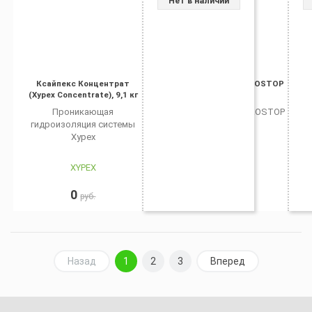
Нет в наличии
Ксайпекс Концентрат
Гидростоп 94 (HIDROSTOP
(Xypex Concentrate), 9,1 кг
94), 25 кг
Проникающая
Гидростоп 94 (HIDROSTOP
гидроизоляция системы
94), 25 кг
Xypex
XYPEX
KEMA
0
0
руб.
руб.
Назад
1
2
3
Вперед