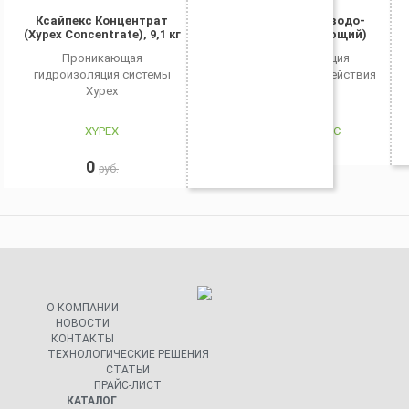
Ксайпекс Концентрат
Гидротэкс В (водо-
(Xypex Concentrate), 9,1 кг
останавливающий)
Проникающая
Гидроизоляция
гидроизоляция системы
проникающего действия
Xypex
XYPEX
ГИДРОТЕКС
0
руб.
О КОМПАНИИ
НОВОСТИ
КОНТАКТЫ
ТЕХНОЛОГИЧЕСКИЕ РЕШЕНИЯ
СТАТЬИ
ПРАЙС-ЛИСТ
КАТАЛОГ