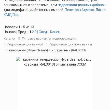
В ожидании начала строительного сезона рекомендуем
ознакомиться с ассортиментом
гидроизоляционных добавок
для модификации бетонных смесей.
Пенетрон Адмикс
,
Лахта
КМД Про
...
Новости 1 - 5 из 13
Начало | Пред. |
1
2
3
|
След.
|
Конец
Каталог
Типовые варианты гидроизоляции
Гидроизоляция ванной
Гидроизоляция пола ванны
Гипердесмо (Hyperdesmo), 6 кг., красный (RAL3013)