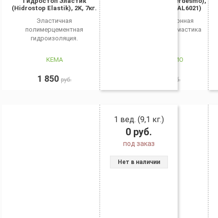
Гидростоп Эластик
Гипердесмо (Hyperdesmo),
(Hidrostop Elastik), 2K, 7кг.
6 кг., зеленый (RAL6021)
Эластичная
Гидроизоляционная
полимерцементная
полиуретановая мастика
гидроизоляция.
KEMA
ГИПЕРДЕСМО
1 850
2 980
руб.
руб.
1 вед. (9,1 кг.)
0
руб.
под заказ
Нет в наличии