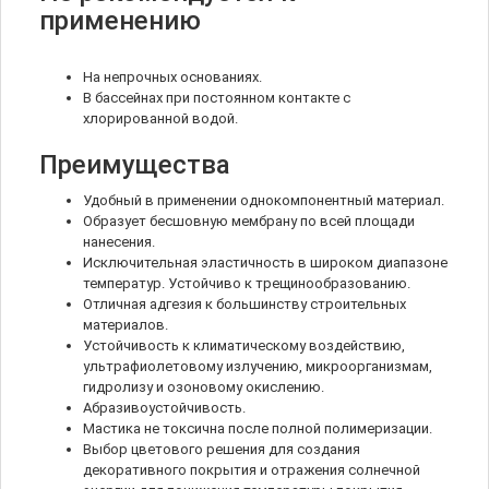
применению
На непрочных основаниях.
В бассейнах при постоянном контакте с
хлорированной водой.
Преимущества
Удобный в применении однокомпонентный материал.
Образует бесшовную мембрану по всей площади
нанесения.
Исключительная эластичность в широком диапазоне
температур. Устойчиво к трещинообразованию.
Отличная адгезия к большинству строительных
материалов.
Устойчивость к климатическому воздействию,
ультрафиолетовому излучению, микроорганизмам,
гидролизу и озоновому окислению.
Абразивоустойчивость.
Мастика не токсична после полной полимеризации.
Выбор цветового решения для создания
декоративного покрытия и отражения солнечной