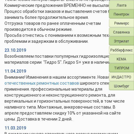
Коммерческие предложения ВРЕМЕННО не высылаются.
Лахта
Процесс обработки заказов и выставления счетов будет
Пенетрон
занимать более продолжительное время.
Отгрузка товаров по ранее оплаченным счетам
Реммерс
производится в обычном режиме.
Славянка
Просьба отнестись с пониманием к возможным техническим
проблемам и задержкам в обслуживании.
Эттрилат
23.10.2019
Рабберфлекс
Возобновляем поставки популярных гидроизоляционных
KEMA
материалов серии "Гидро S". Гидро S+ уже в наличии.
ТИПРОМ
11.04.2019
Внимание! Изменения в нашем ассортименте. Новая линейка
ИНДАСТРО
отечественных ремонтных составов
широкого спектра
Шомбург
применения. профессиональные материалы для
конструкционного и неконструкционного ремонта, для
вертикальных и горизонтальных поверхностей, в том числе
наливного типа. Монтажные, анкеровочные составы. В
апреле предоставляем скидку 10% от указанной на сайте
цены. Доставка в течении 2 дней.
11.03.2019