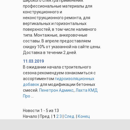
широкого спектра применения.
профессиональные материалы для
конструкционного и
неконструкционного ремонта, для
вертикальных и горизонтальных
поверхностей, в том числе наливного
типа. Монтажные, анкеровочные
составы. В апреле предоставляем
скидку 10% от указанной на сайте цены.
Доставка в течении 2 дней.
11.03.2019
В ожидании начала строительного
сезона рекомендуем ознакомиться с
ассортиментом
гидроизоляционных
добавок
для модификации бетонных
смесей.
Пенетрон Адмикс
,
Лахта КМД
Про
...
Новости 1 - 5 из 13
Начало | Пред. |
1
2
3
|
След.
|
Конец