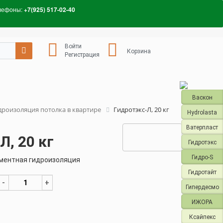
лефоны:
+7(925) 517-02-40
Войти
Корзина
Регистрация
Васкон
дроизоляция потолка в квартире
Гидротэкс-Л, 20 кг
Hydrolasta
Ватерпласт
Л, 20 кг
Гидротэкс
Гидро-S
ментная гидроизоляция
Гидротайт
-
+
Гипердесмо
ИЖОРА
Ксайпекс