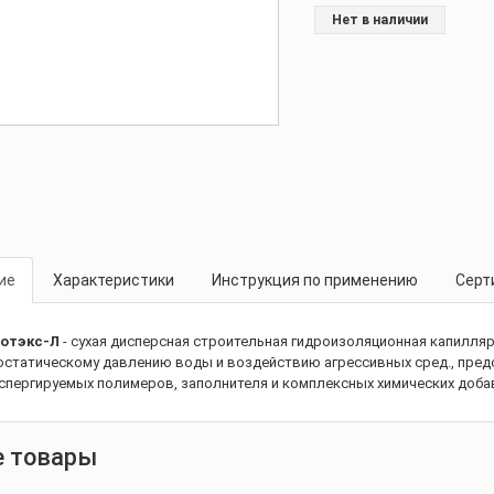
Нет в наличии
ие
Характеристики
Инструкция по применению
Серт
отэкс-Л
- сухая дисперсная строительная гидроизоляционная капилл
остатическому давлению воды и воздействию агрессивных сред., пред
спергируемых полимеров, заполнителя и комплексных химических доба
е товары