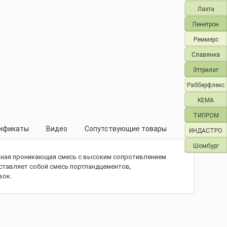
Лахта
Пенетрон
Реммерс
Славянка
Эттрилат
Рабберфлекс
KEMA
ТИПРОМ
ификаты
Видео
Сопутствующие товары
ИНДАСТРО
Шомбург
ярная проникающая смесь с высоким сопротивлением
ставляет собой смесь портландцементов,
вок.