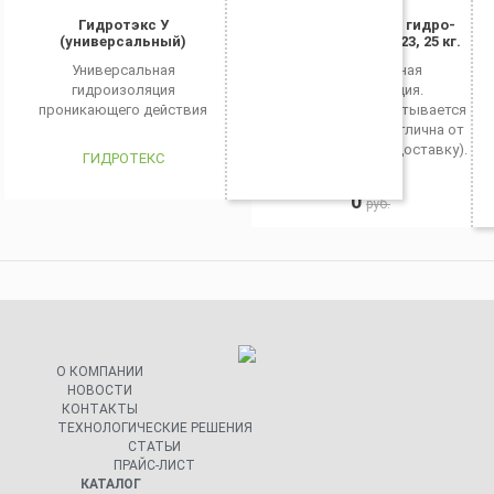
Гидротэкс У
Высокопрочная гидро-
(универсальный)
изоляция Гидро 23, 25 кг.
Универсальная
Универсальная
гидроизоляция
гидроизоляция.
проникающего действия
* Доставка рассчитывается
индивидуально (отлична от
общего прайса на доставку).
ГИДРОТЕКС
ГИДРО-S
0
руб.
О КОМПАНИИ
НОВОСТИ
КОНТАКТЫ
ТЕХНОЛОГИЧЕСКИЕ РЕШЕНИЯ
СТАТЬИ
ПРАЙС-ЛИСТ
КАТАЛОГ