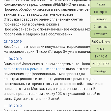
Коммерческие предложения ВРЕМЕННО не высылаются.
Лахта
Процесс обработки заказов и выставления счетов будет
Пенетрон
занимать более продолжительное время.
Отгрузка товаров по ранее оплаченным счетам
Реммерс
производится в обычном режиме.
Славянка
Просьба отнестись с пониманием к возможным техническим
проблемам и задержкам в обслуживании.
Эттрилат
23.10.2019
Рабберфлекс
Возобновляем поставки популярных гидроизоляционных
KEMA
материалов серии "Гидро S". Гидро S+ уже в наличии.
ТИПРОМ
11.04.2019
Внимание! Изменения в нашем ассортименте. Новая линейка
ИНДАСТРО
отечественных ремонтных составов
широкого спектра
Шомбург
применения. профессиональные материалы для
конструкционного и неконструкционного ремонта, для
вертикальных и горизонтальных поверхностей, в том числе
наливного типа. Монтажные, анкеровочные составы. В
апреле предоставляем скидку 10% от указанной на сайте
цены. Доставка в течении 2 дней.
11.03.2019