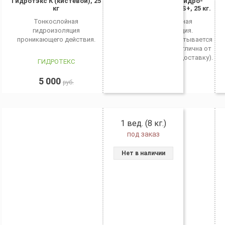
Гидротэкс К (кистевой), 25
Штукатурная гидро-
кг
изоляция Гидро S+, 25 кг.
Тонкослойная
Универсальная
гидроизоляция
гидроизоляция.
проникающего действия.
* Доставка рассчитывается
индивидуально (отлична от
общего прайса на доставку).
ГИДРОТЕКС
ГИДРО-S
5 000
0
руб.
руб.
1 вед. (8 кг.)
под заказ
Нет в наличии