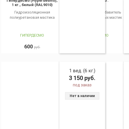
Гипердесмо (Hyperdesmo),
Ксилол, 1 кг.
1 кг., белый (RAL9010)
Гидроизоляционная
Растворитель/разбавитель
полиуретановая мастика
для полиуретановых мастик
ГИПЕРДЕСМО
ГИПЕРДЕСМО
600
150
руб.
руб.
1 вед. (6 кг.)
3 150
руб.
под заказ
Нет в наличии