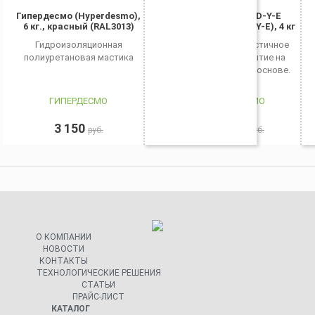
Гипердесмо (Hyperdesmo),
Гипердесмо AD-Y-E
6 кг., красный (RAL3013)
(Hyperdesmo AD-Y-E), 4 кг
Гидроизоляционная
Прозрачное эластичное
полиуретановая мастика
защитное покрытие на
полиуретановой основе.
ГИПЕРДЕСМО
ГИПЕРДЕСМО
3 150
13 999
руб.
руб.
О КОМПАНИИ
НОВОСТИ
КОНТАКТЫ
ТЕХНОЛОГИЧЕСКИЕ РЕШЕНИЯ
СТАТЬИ
ПРАЙС-ЛИСТ
КАТАЛОГ