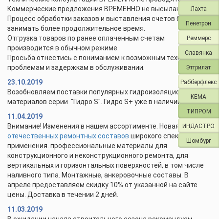
Коммерческие предложения ВРЕМЕННО не высылаются.
Лахта
Процесс обработки заказов и выставления счетов будет
Пенетрон
занимать более продолжительное время.
Отгрузка товаров по ранее оплаченным счетам
Реммерс
производится в обычном режиме.
Славянка
Просьба отнестись с пониманием к возможным техническим
проблемам и задержкам в обслуживании.
Эттрилат
23.10.2019
Рабберфлекс
Возобновляем поставки популярных гидроизоляционных
KEMA
материалов серии "Гидро S". Гидро S+ уже в наличии.
ТИПРОМ
11.04.2019
Внимание! Изменения в нашем ассортименте. Новая линейка
ИНДАСТРО
отечественных ремонтных составов
широкого спектра
Шомбург
применения. профессиональные материалы для
конструкционного и неконструкционного ремонта, для
вертикальных и горизонтальных поверхностей, в том числе
наливного типа. Монтажные, анкеровочные составы. В
апреле предоставляем скидку 10% от указанной на сайте
цены. Доставка в течении 2 дней.
11.03.2019