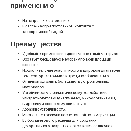
применению
На непрочных основаниях.
В бассейнах при постоянном контакте с
хлорированной водой.
Преимущества
Удобный в применении однокомпонентный материал.
Образует бесшовную мембрану по всей площади
нанесения.
Исключительная эластичность в широком диапазоне
температур. Устойчиво к трещинообразованию.
Отличная адгезия к большинству строительных
материалов.
Устойчивость к климатическому воздействию,
ультрафиолетовому излучению, микроорганизмам,
гидролизу и озоновому окислению.
Абразивоустойчивость.
Мастика не токсична после полной полимеризации.
Выбор цветового решения для создания
декоративного покрытия и отражения солнечной