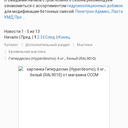
В ожидании начала строительного сезона рекомендуем
ознакомиться с ассортиментом
гидроизоляционных добавок
для модификации бетонных смесей.
Пенетрон Адмикс
,
Лахта
КМД Про
...
Новости 1 - 5 из 13
Начало | Пред. |
1
2
3
|
След.
|
Конец
Каталог
Дополнительный раздел
Мастики
Кровельная мастика
Гипердесмо (Hyperdesmo), 6 кг., белый (RAL9010)