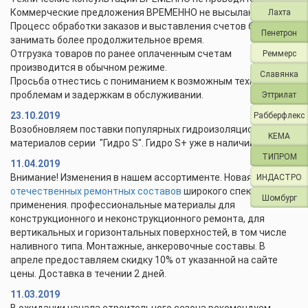
Коммерческие предложения ВРЕМЕННО не высылаются.
Лахта
Процесс обработки заказов и выставления счетов будет
Пенетрон
занимать более продолжительное время.
Отгрузка товаров по ранее оплаченным счетам
Реммерс
производится в обычном режиме.
Славянка
Просьба отнестись с пониманием к возможным техническим
проблемам и задержкам в обслуживании.
Эттрилат
23.10.2019
Рабберфлекс
Возобновляем поставки популярных гидроизоляционных
KEMA
материалов серии "Гидро S". Гидро S+ уже в наличии.
ТИПРОМ
11.04.2019
Внимание! Изменения в нашем ассортименте. Новая линейка
ИНДАСТРО
отечественных ремонтных составов
широкого спектра
Шомбург
применения. профессиональные материалы для
конструкционного и неконструкционного ремонта, для
вертикальных и горизонтальных поверхностей, в том числе
наливного типа. Монтажные, анкеровочные составы. В
апреле предоставляем скидку 10% от указанной на сайте
цены. Доставка в течении 2 дней.
11.03.2019