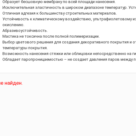
Образует бесшовную мембрану по всей площади нанесения.
Исключительная эластичность в широком диапазоне температур. Ус
Отличная адгезия к большинству строительных материалов.
Устойчивость к климатическому воздействию, ультрафиолетовому из
окислению.
Абразивоустойчивость.
Мастика не токсична после полной полимеризации.
Выбор цветового решения для создания декоративного покрытия и о
температуры покрытия.
Возможность нанесения стяжки или облицовки непосредственно на г
Обладает паропроницаемостью – не создает давления паров между п
е найден.