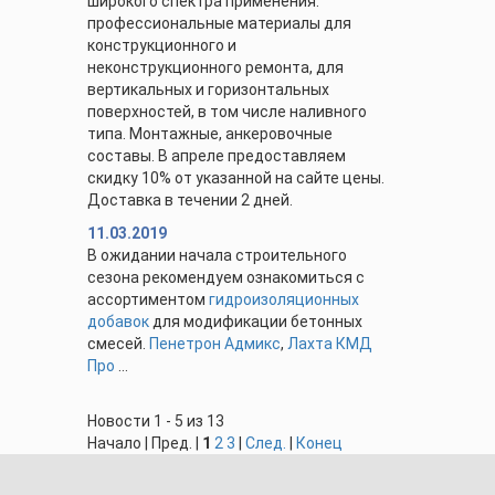
широкого спектра применения.
профессиональные материалы для
конструкционного и
неконструкционного ремонта, для
вертикальных и горизонтальных
поверхностей, в том числе наливного
типа. Монтажные, анкеровочные
составы. В апреле предоставляем
скидку 10% от указанной на сайте цены.
Доставка в течении 2 дней.
11.03.2019
В ожидании начала строительного
сезона рекомендуем ознакомиться с
ассортиментом
гидроизоляционных
добавок
для модификации бетонных
смесей.
Пенетрон Адмикс
,
Лахта КМД
Про
...
Новости 1 - 5 из 13
Начало | Пред. |
1
2
3
|
След.
|
Конец