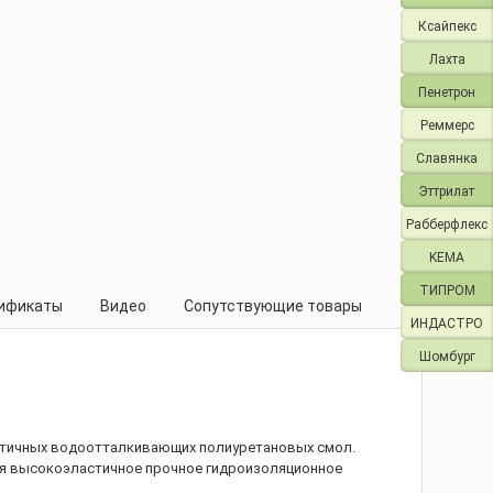
Ксайпекс
Лахта
Пенетрон
Реммерс
Славянка
Эттрилат
Рабберфлекс
KEMA
ТИПРОМ
ификаты
Видео
Сопутствующие товары
ИНДАСТРО
Шомбург
астичных водоотталкивающих полиуретановых смол.
уя высокоэластичное прочное гидроизоляционное