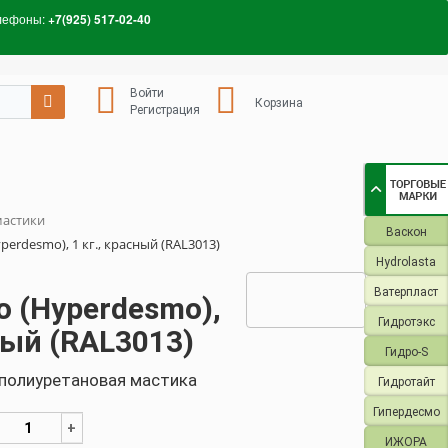
лефоны:
+7(925) 517-02-40
Войти
Корзина
Регистрация
мастики
Васкон
erdesmo), 1 кг., красный (RAL3013)
Hydrolasta
Ватерпласт
 (Hyperdesmo),
Гидротэкс
сный (RAL3013)
Гидро-S
полиуретановая мастика
Гидротайт
Гипердесмо
+
ИЖОРА