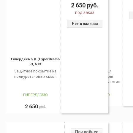
2 650
руб.
под заказ
Нет в наличии
Гипердесмо Д (Hyperdesmo
Ксилол
D), 5 кг
Защитное покрытие на
Растворитель/
полиуретановых смол.
разбавитель для
полиуретановых мастик
ГИПЕРДЕСМО
ГИПЕРДЕСМО
2 650
руб.
Подробнее