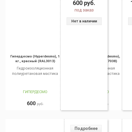
600
руб.
под заказ
Нет в наличии
Гипердесмо (Hyperdesmo), 1
Гипердесмо (Hyperdesmo),
кг., красный (RAL3013)
25 кг., серый (RAL7038)
Гидроизоляционная
Гидроизоляционная
полиуретановая мастика
полиуретановая мастика
ГИПЕРДЕСМО
ГИПЕРДЕСМО
600
10 750
руб.
руб.
Подробнее