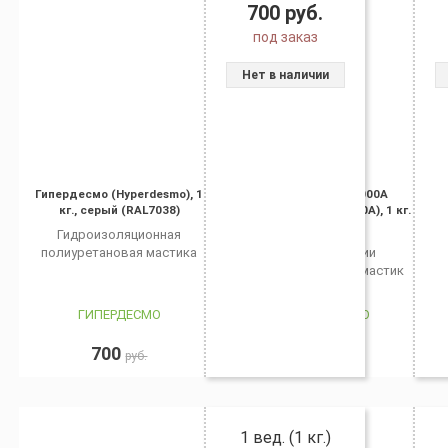
700
руб.
под заказ
Нет в наличии
Гипердесмо (Hyperdesmo), 1
Акселератор-3000А
кг., серый (RAL7038)
(ACCELERATOR-3000A), 1 кг.
Гидроизоляционная
Ускоритель
полиуретановая мастика
полимеризации
полиуретановых мастик
ГИПЕРДЕСМО
ГИПЕРДЕСМО
700
3 500
руб.
руб.
1 вед. (1 кг.)