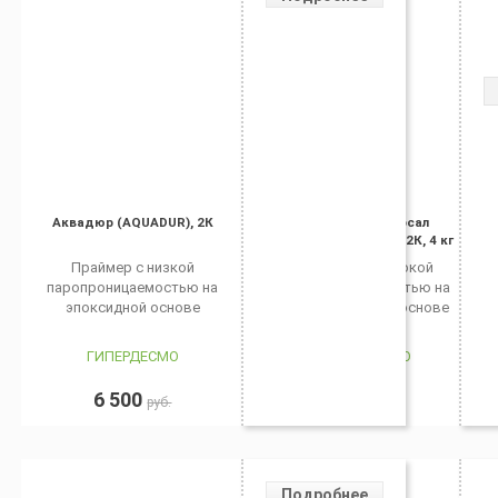
Аквадюр (AQUADUR), 2К
Праймер универсал
(Universal-PRIMER), 2К, 4 кг
Праймер с низкой
Праймер с высокой
паропроницаемостью на
паропроницаемостью на
эпоксидной основе
полиуретановой основе
ГИПЕРДЕСМО
ГИПЕРДЕСМО
6 500
6 800
руб.
руб.
Подробнее