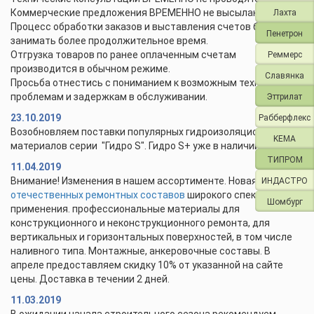
Коммерческие предложения ВРЕМЕННО не высылаются.
Лахта
Процесс обработки заказов и выставления счетов будет
Пенетрон
занимать более продолжительное время.
Отгрузка товаров по ранее оплаченным счетам
Реммерс
производится в обычном режиме.
Славянка
Просьба отнестись с пониманием к возможным техническим
проблемам и задержкам в обслуживании.
Эттрилат
23.10.2019
Рабберфлекс
Возобновляем поставки популярных гидроизоляционных
KEMA
материалов серии "Гидро S". Гидро S+ уже в наличии.
ТИПРОМ
11.04.2019
Внимание! Изменения в нашем ассортименте. Новая линейка
ИНДАСТРО
отечественных ремонтных составов
широкого спектра
Шомбург
применения. профессиональные материалы для
конструкционного и неконструкционного ремонта, для
вертикальных и горизонтальных поверхностей, в том числе
наливного типа. Монтажные, анкеровочные составы. В
апреле предоставляем скидку 10% от указанной на сайте
цены. Доставка в течении 2 дней.
11.03.2019