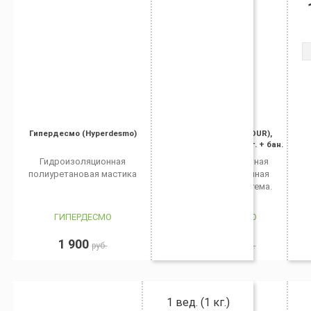
Гипердесмо (Hyperdesmo)
Аквадюр (AQUADUR),
комплект вед. 15 кг. + бан.
5 кг.
Гидроизоляционная
Двухкомпонентная
полиуретановая мастика
водоэмульсионная
эпоксидная система.
ГИПЕРДЕСМО
ГИПЕРДЕСМО
1 900
11 500
руб.
руб.
1 вед. (1 кг.)