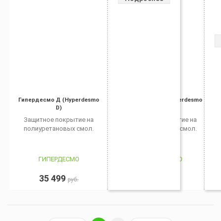
Гипердесмо Д (Hyperdesmo
Гипердесмо Д (Hyperdesmo
D)
D), 20 кг
Защитное покрытие на
Защитное покрытие на
полиуретановых смол.
полиуретановых смол.
ГИПЕРДЕСМО
ГИПЕРДЕСМО
35 499
9 650
руб.
руб.