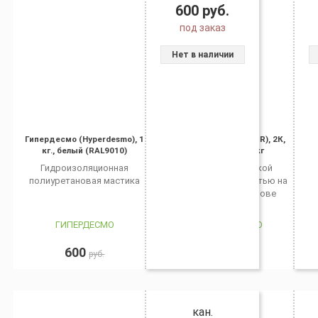
600
руб.
под заказ
Нет в наличии
Гипердесмо (Hyperdesmo), 1
Аквадюр (AQUADUR), 2К,
кг., белый (RAL9010)
упаковка 10 кг
Гидроизоляционная
Праймер с низкой
полиуретановая мастика
паропроницаемостью на
эпоксидной основе
ГИПЕРДЕСМО
ГИПЕРДЕСМО
600
2 920
руб.
руб.
кан.