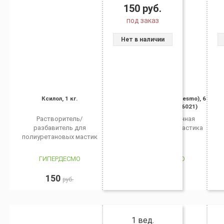
150
руб.
под заказ
Нет в наличии
Ксилол, 1 кг.
Гипердесмо (Hyperdesmo), 6
кг., зеленый (RAL6021)
Растворитель/
Гидроизоляционная
разбавитель для
полиуретановая мастика
полиуретановых мастик
ГИПЕРДЕСМО
ГИПЕРДЕСМО
150
2 980
руб.
руб.
1 вед.