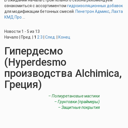
В ожидании начала строительного сезона рекомендуем
ознакомиться с ассортиментом
гидроизоляционных добавок
для модификации бетонных смесей.
Пенетрон Адмикс
,
Лахта
КМД Про
...
Новости 1 - 5 из 13
Начало | Пред. |
1
2
3
|
След.
|
Конец
Гипердесмо
(Hyperdesmo
производства Alchimica,
Греция)
– Полиуретановые мастики
– Грунтовки (праймеры)
– Защитные покрытия