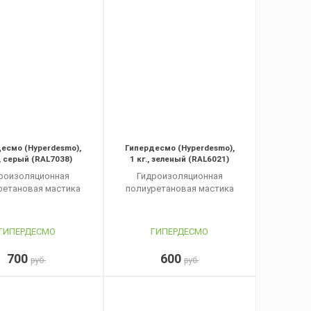
есмо (Hyperdesmo),
Гипердесмо (Hyperdesmo),
., серый (RAL7038)
1 кг., зеленый (RAL6021)
роизоляционная
Гидроизоляционная
ретановая мастика
полиуретановая мастика
ГИПЕРДЕСМО
ГИПЕРДЕСМО
700
600
руб.
руб.