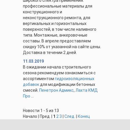
широкого спектра применения.
профессиональные материалы для
конструкционного и
неконструкционного ремонта, для
вертикальных и горизонтальных
поверхностей, в том числе наливного
типа. Монтажные, анкеровочные
составы. В апреле предоставляем
скидку 10% от указанной на сайте цены.
Доставка в течении 2 дней.
11.03.2019
В ожидании начала строительного
сезона рекомендуем ознакомиться с
ассортиментом
гидроизоляционных
добавок
для модификации бетонных
смесей.
Пенетрон Адмикс
,
Лахта КМД
Про
...
Новости 1 - 5 из 13
Начало | Пред. |
1
2
3
|
След.
|
Конец