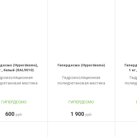
десмо (Hyperdesmo),
Гипердесмо (Hyperdesmo)
Гиперд
г., белый (RAL9010)
1 кг
дроизоляционная
Гидроизоляционная
Гид
уретановая мастика
полиуретановая мастика
полиу
ГИПЕРДЕСМО
ГИПЕРДЕСМО
600
1 900
руб.
руб.