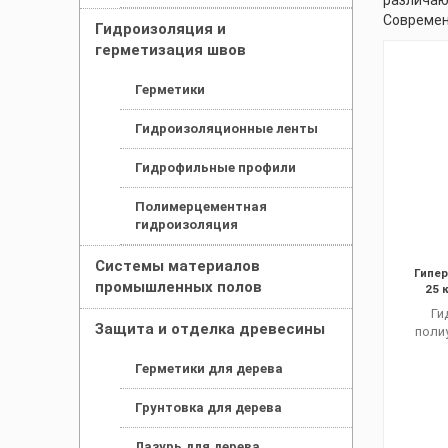
различаю
Современ
Гидроизоляция и
герметизация швов
Герметики
Гидроизоляционные ленты
Гидрофильные профили
Полимерцементная
гидроизоляция
Системы материалов
Гипер
промышленных полов
25 
Ги
Защита и отделка древесины
поли
Герметики для дерева
Грунтовка для дерева
Лазурь для дерева