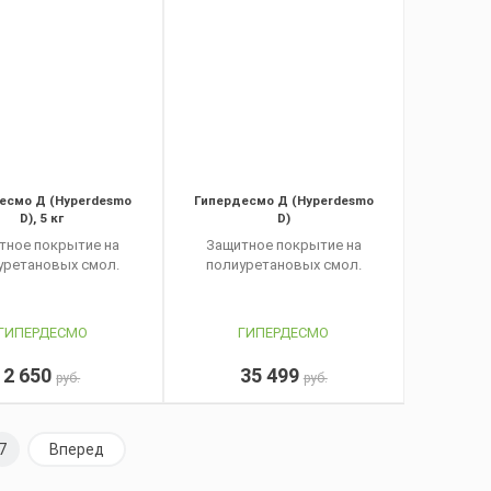
есмо Д (Hyperdesmo
Гипердесмо Д (Hyperdesmo
D), 5 кг
D)
тное покрытие на
Защитное покрытие на
уретановых смол.
полиуретановых смол.
ГИПЕРДЕСМО
ГИПЕРДЕСМО
2 650
35 499
руб.
руб.
7
Вперед