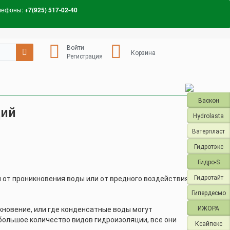
лефоны:
+7(925) 517-02-40
Войти
Корзина
Регистрация
Васкон
ций
Hydrolasta
Ватерпласт
Гидротэкс
Гидро-S
Гидротайт
 от проникновения воды или от вредного воздействия
Гипердесмо
ИЖОРА
новение, или где конденсатные воды могут
большое количество видов гидроизоляции, все они
Ксайпекс