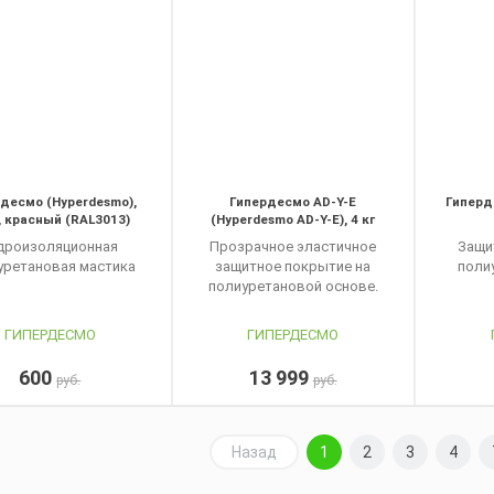
десмо (Hyperdesmo),
Гипердесмо AD-Y-E
Гиперд
., красный (RAL3013)
(Hyperdesmo AD-Y-E), 4 кг
дроизоляционная
Прозрачное эластичное
Защи
уретановая мастика
защитное покрытие на
поли
полиуретановой основе.
ГИПЕРДЕСМО
ГИПЕРДЕСМО
600
13 999
руб.
руб.
Назад
1
2
3
4