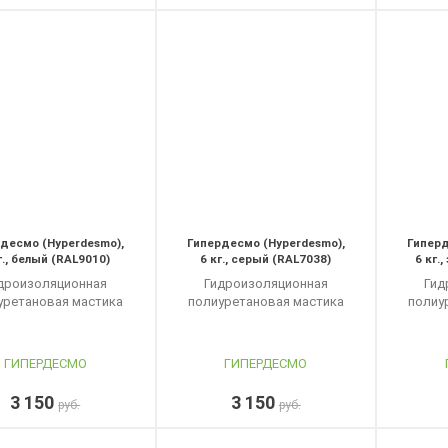
десмо (Hyperdesmo),
Гипердесмо (Hyperdesmo),
Гиперд
г., белый (RAL9010)
6 кг., серый (RAL7038)
6 кг.
дроизоляционная
Гидроизоляционная
Гид
уретановая мастика
полиуретановая мастика
полиу
ГИПЕРДЕСМО
ГИПЕРДЕСМО
3 150
3 150
руб.
руб.