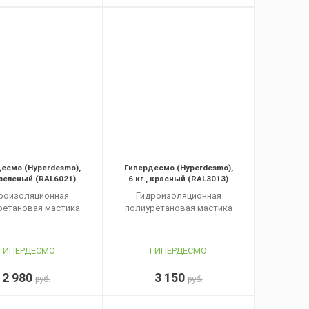
есмо (Hyperdesmo),
Гипердесмо (Hyperdesmo),
, зеленый (RAL6021)
6 кг., красный (RAL3013)
роизоляционная
Гидроизоляционная
ретановая мастика
полиуретановая мастика
ГИПЕРДЕСМО
ГИПЕРДЕСМО
2 980
3 150
руб.
руб.