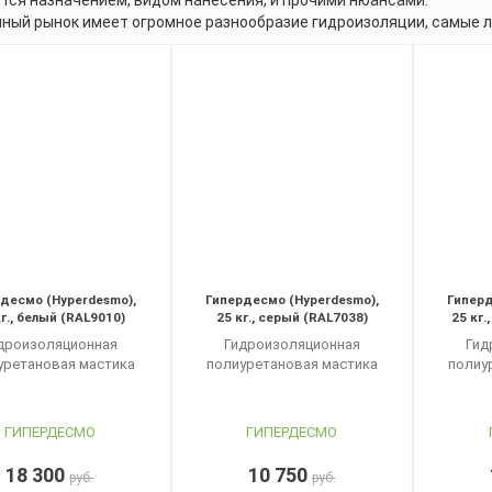
тся назначением, видом нанесения, и прочими нюансами.
ный рынок имеет огромное разнообразие гидроизоляции, самые л
десмо (Hyperdesmo),
Гипердесмо (Hyperdesmo),
Гиперд
кг., белый (RAL9010)
25 кг., серый (RAL7038)
25 кг.
дроизоляционная
Гидроизоляционная
Гид
уретановая мастика
полиуретановая мастика
полиу
ГИПЕРДЕСМО
ГИПЕРДЕСМО
18 300
10 750
руб.
руб.