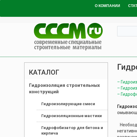
О КОМПАНИИ
СТА
Гидр
КАТАЛОГ
– Гидрои
Гидроизоляция строительных
– Гидрои
конструкций
– Гидроф
Гидроизолирующие смеси
Гидроиз
омывающе
Гидроизоляционные мастики
Необходи
Гидрофобизатор для бетона и
негативн
кирпича