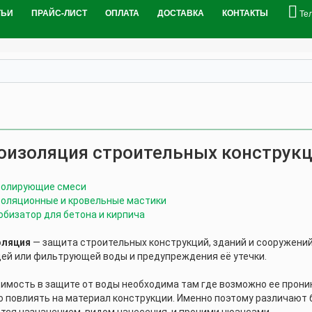
ТЬИ
ПРАЙС-ЛИСТ
ОПЛАТА
ДОСТАВКА
КОНТАКТЫ
Те
оизоляция строительных конструк
золирующие смеси
золяционные и кровельные мастики
обизатор для бетона и кирпича
оляция
— защита строительных конструкций, зданий и сооружений
й или фильтрующей воды и предупреждения её утечки.
мость в защите от воды необходима там где возможно ее проник
о повлиять на материал конструкции. Именно поэтому различают 