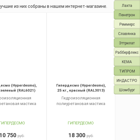
Лахта
учшие из них собраны в нашем интернет-магазине.
Пенетрон
Реммерс
Славянка
Эттрилат
Рабберфлекс
KEMA
ТИПРОМ
ИНДАСТРО
есмо (Hyperdesmo),
Гипердесмо (Hyperdesmo),
Шомбург
, зеленый (RAL6021)
25 кг., красный (RAL3013)
роизоляционная
Гидроизоляционная
ретановая мастика
полиуретановая мастика
ГИПЕРДЕСМО
ГИПЕРДЕСМО
10 750
18 300
руб.
руб.