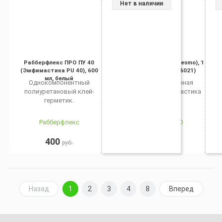
Нет в наличии
Рабберфлекс ПРО ПУ 40
Гипердесмо (Hyperdesmo), 1
(Эмфимастика PU 40), 600
кг., зеленый (RAL6021)
мл, белый
Однокомпонентный
Гидроизоляционная
полиуретановый клей-
полиуретановая мастика
герметик.
Рабберфлекс
ГИПЕРДЕСМО
400
600
руб.
руб.
Назад
1
2
3
4
8
Вперед