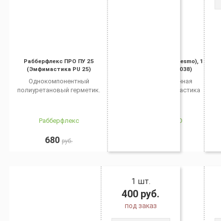
Рабберфлекс ПРО ПУ 25
Гипердесмо (Hyperdesmo), 1
(Эмфимастика PU 25)
кг., серый (RAL7038)
Однокомпонентный
Гидроизоляционная
полиуретановый герметик.
полиуретановая мастика
Рабберфлекс
ГИПЕРДЕСМО
680
700
руб.
руб.
1 шт.
400
руб.
под заказ