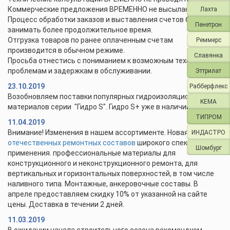
Коммерческие предложения ВРЕМЕННО не высылаются.
Лахта
Процесс обработки заказов и выставления счетов будет
Пенетрон
занимать более продолжительное время.
Отгрузка товаров по ранее оплаченным счетам
Реммерс
производится в обычном режиме.
Славянка
Просьба отнестись с пониманием к возможным техническим
проблемам и задержкам в обслуживании.
Эттрилат
23.10.2019
Рабберфлекс
Возобновляем поставки популярных гидроизоляционных
KEMA
материалов серии "Гидро S". Гидро S+ уже в наличии.
ТИПРОМ
11.04.2019
Внимание! Изменения в нашем ассортименте. Новая линейка
ИНДАСТРО
отечественных ремонтных составов
широкого спектра
Шомбург
применения. профессиональные материалы для
конструкционного и неконструкционного ремонта, для
вертикальных и горизонтальных поверхностей, в том числе
наливного типа. Монтажные, анкеровочные составы. В
апреле предоставляем скидку 10% от указанной на сайте
цены. Доставка в течении 2 дней.
11.03.2019