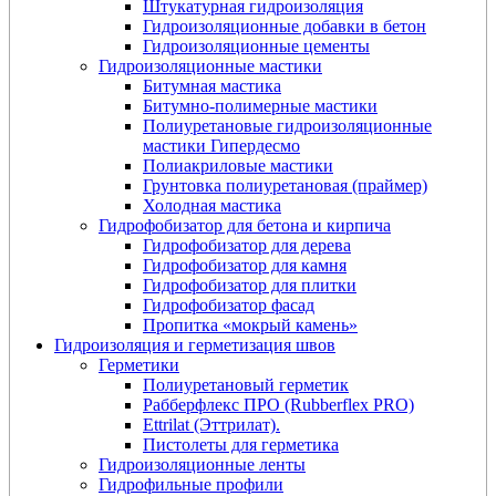
Штукатурная гидроизоляция
Гидроизоляционные добавки в бетон
Гидроизоляционные цементы
Гидроизоляционные мастики
Битумная мастика
Битумно-полимерные мастики
Полиуретановые гидроизоляционные
мастики Гипердесмо
Полиакриловые мастики
Грунтовка полиуретановая (праймер)
Холодная мастика
Гидрофобизатор для бетона и кирпича
Гидрофобизатор для дерева
Гидрофобизатор для камня
Гидрофобизатор для плитки
Гидрофобизатор фасад
Пропитка «мокрый камень»
Гидроизоляция и герметизация швов
Герметики
Полиуретановый герметик
Рабберфлекс ПРО (Rubberflex PRO)
Ettrilat (Эттрилат).
Пистолеты для герметика
Гидроизоляционные ленты
Гидрофильные профили