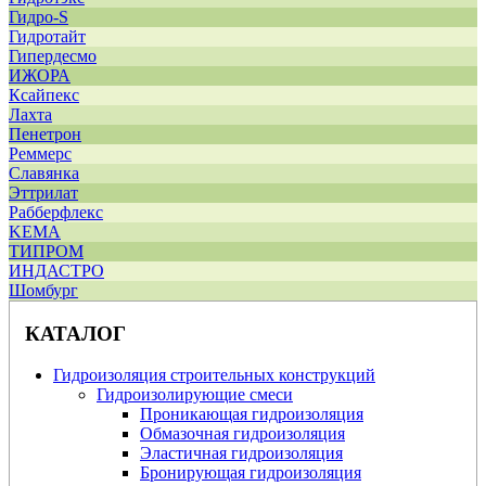
Гидро-S
Гидротайт
Гипердесмо
ИЖОРА
Ксайпекс
Лахта
Пенетрон
Реммерс
Славянка
Эттрилат
Рабберфлекс
KEMA
ТИПРОМ
ИНДАСТРО
Шомбург
КАТАЛОГ
Гидроизоляция строительных конструкций
Гидроизолирующие смеси
Проникающая гидроизоляция
Обмазочная гидроизоляция
Эластичная гидроизоляция
Бронирующая гидроизоляция