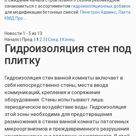
В ожидании начала строительного сезона рекомендуем
ознакомиться с ассортиментом
гидроизоляционных добавок
для модификации бетонных смесей.
Пенетрон Адмикс
,
Лахта
КМД Про
...
Новости 1 - 5 из 13
Начало | Пред. |
1
2
3
|
След.
|
Конец
Гидроизоляция стен под
плитку
Гидроизоляция стен ванной комнаты включает в
себя непосредственно стены, места ввода
коммуникаций, крепления и сопряжения
оборудования. Стены испытывают лишь
периодическое воздействие воды. Гидроизоляция
этой зоны необходима для предотвращения
размножения в стенах ванной комнаты патогенных
микроорганизмов и преждевременного разрушения