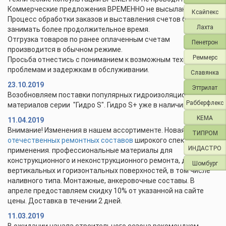
Коммерческие предложения ВРЕМЕННО не высылаются.
Ксайпекс
Процесс обработки заказов и выставления счетов будет
Лахта
занимать более продолжительное время.
Отгрузка товаров по ранее оплаченным счетам
Пенетрон
производится в обычном режиме.
Реммерс
Просьба отнестись с пониманием к возможным техническим
проблемам и задержкам в обслуживании.
Славянка
23.10.2019
Эттрилат
Возобновляем поставки популярных гидроизоляционных
Рабберфлекс
материалов серии "Гидро S". Гидро S+ уже в наличии.
KEMA
11.04.2019
Внимание! Изменения в нашем ассортименте. Новая линейка
ТИПРОМ
отечественных ремонтных составов
широкого спектра
ИНДАСТРО
применения. профессиональные материалы для
конструкционного и неконструкционного ремонта, для
Шомбург
вертикальных и горизонтальных поверхностей, в том числе
наливного типа. Монтажные, анкеровочные составы. В
апреле предоставляем скидку 10% от указанной на сайте
цены. Доставка в течении 2 дней.
11.03.2019