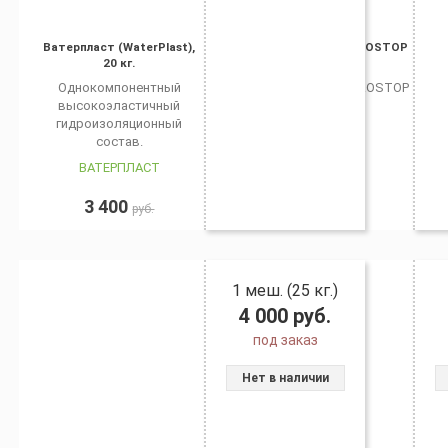
Ватерпласт (WaterPlast),
Гидростоп 94 (HIDROSTOP
20 кг.
94), 25 кг
Однокомпонентный
Гидростоп 94 (HIDROSTOP
высокоэластичный
94), 25 кг
гидроизоляционный
состав.
ВАТЕРПЛАСТ
KEMA
3 400
0
руб.
руб.
1 меш. (25 кг.)
4 000
руб.
под заказ
Нет в наличии