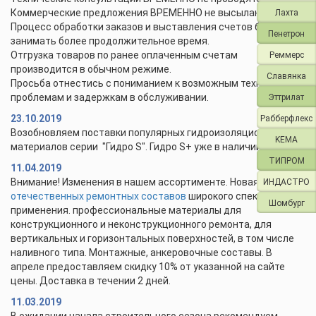
Коммерческие предложения ВРЕМЕННО не высылаются.
Лахта
Процесс обработки заказов и выставления счетов будет
Пенетрон
занимать более продолжительное время.
Отгрузка товаров по ранее оплаченным счетам
Реммерс
производится в обычном режиме.
Славянка
Просьба отнестись с пониманием к возможным техническим
проблемам и задержкам в обслуживании.
Эттрилат
23.10.2019
Рабберфлекс
Возобновляем поставки популярных гидроизоляционных
KEMA
материалов серии "Гидро S". Гидро S+ уже в наличии.
ТИПРОМ
11.04.2019
Внимание! Изменения в нашем ассортименте. Новая линейка
ИНДАСТРО
отечественных ремонтных составов
широкого спектра
Шомбург
применения. профессиональные материалы для
конструкционного и неконструкционного ремонта, для
вертикальных и горизонтальных поверхностей, в том числе
наливного типа. Монтажные, анкеровочные составы. В
апреле предоставляем скидку 10% от указанной на сайте
цены. Доставка в течении 2 дней.
11.03.2019