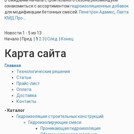
В ожидании начала строительного сезона рекомендуем
ознакомиться с ассортиментом
гидроизоляционных добавок
для модификации бетонных смесей.
Пенетрон Адмикс
,
Лахта
КМД Про
...
Новости 1 - 5 из 13
Начало | Пред. |
1
2
3
|
След.
|
Конец
Карта сайта
Главная
Технологические решения
Статьи
Прайс-лист
Оплата
Доставка
Контакты
- Каталог
Гидроизоляция строительных конструкций
Гидроизолирующие смеси
Проникающая гидроизоляция