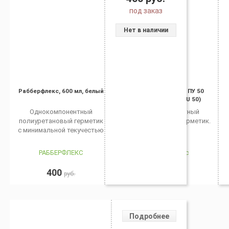
под заказ
Нет в наличии
Рабберфлекс, 600 мл, белый
Рабберфлекс ПРО ПУ 50
(Эмфимастика PU 50)
Однокомпонентный
Однокомпонентный
полиуретановый герметик
полиуретановый герметик.
с минимальной текучестью
РАББЕРФЛЕКС
Рабберфлекс
400
1 061
руб.
руб.
Подробнее