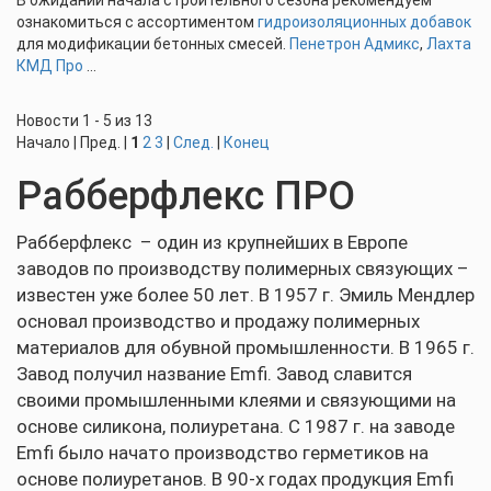
В ожидании начала строительного сезона рекомендуем
ознакомиться с ассортиментом
гидроизоляционных добавок
для модификации бетонных смесей.
Пенетрон Адмикс
,
Лахта
КМД Про
...
Новости 1 - 5 из 13
Начало | Пред. |
1
2
3
|
След.
|
Конец
Рабберфлекс ПРО
Рабберфлекс – один из крупнейших в Европе
заводов по производству полимерных связующих –
известен уже более 50 лет. В 1957 г. Эмиль Мендлер
основал производство и продажу полимерных
материалов для обувной промышленности. В 1965 г.
Завод получил название Emfi. Завод славится
своими промышленными клеями и связующими на
основе силикона, полиуретана. С 1987 г. на заводе
Emfi было начато производство герметиков на
основе полиуретанов. В 90-х годах продукция Emfi