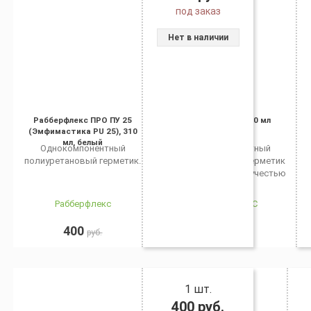
под заказ
Нет в наличии
Рабберфлекс ПРО ПУ 25
Рабберфлекс, 600 мл
(Эмфимастика PU 25), 310
мл, белый
Однокомпонентный
Однокомпонентный
полиуретановый герметик.
полиуретановый герметик
с минимальной текучестью
Рабберфлекс
РАББЕРФЛЕКС
400
430
руб.
руб.
1 шт.
400
руб.