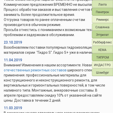
Коммерческие предложения ВРЕМЕННО не высылаются.
Лахта
Процесс обработки заказов и выставления счетов будет
Пенетрон
занимать более продолжительное время.
Отгрузка товаров по ранее оплаченным счетам
Реммерс
производится в обычном режиме.
Славянка
Просьба отнестись с пониманием к возможным техническим
проблемам и задержкам в обслуживании.
Эттрилат
23.10.2019
Рабберфлекс
Возобновляем поставки популярных гидроизоляционных
KEMA
материалов серии "Гидро S". Гидро S+ уже в наличии.
ТИПРОМ
11.04.2019
Внимание! Изменения в нашем ассортименте. Новая линейка
ИНДАСТРО
отечественных ремонтных составов
широкого спектра
Шомбург
применения. профессиональные материалы для
конструкционного и неконструкционного ремонта, для
вертикальных и горизонтальных поверхностей, в том числе
наливного типа. Монтажные, анкеровочные составы. В
апреле предоставляем скидку 10% от указанной на сайте
цены. Доставка в течении 2 дней.
11.03.2019