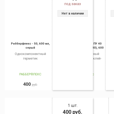
под заказ
Нет в наличии
Рабберфлекс - 50, 600 мл,
Рабберфлекс ПРО ПУ 40
серый
(Эмфимастика PU 40), 600
мл, белый
Однокомпонентный
Однокомпонентный
герметик
полиуретановый клей-
герметик.
РАББЕРФЛЕКС
Рабберфлекс
400
400
руб.
руб.
1 шт.
400
руб.