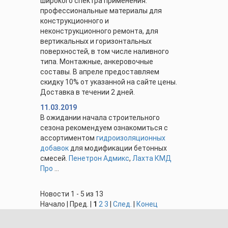
широкого спектра применения.
профессиональные материалы для
конструкционного и
неконструкционного ремонта, для
вертикальных и горизонтальных
поверхностей, в том числе наливного
типа. Монтажные, анкеровочные
составы. В апреле предоставляем
скидку 10% от указанной на сайте цены.
Доставка в течении 2 дней.
11.03.2019
В ожидании начала строительного
сезона рекомендуем ознакомиться с
ассортиментом
гидроизоляционных
добавок
для модификации бетонных
смесей.
Пенетрон Адмикс
,
Лахта КМД
Про
...
Новости 1 - 5 из 13
Начало | Пред. |
1
2
3
|
След.
|
Конец