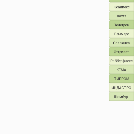
Ксайпекс
Лахта
Пенетрон
Реммерс
Славянка
Эттрилат
Рабберфлекс
KEMA
ТИПРОМ
ИНДАСТРО
Шомбург