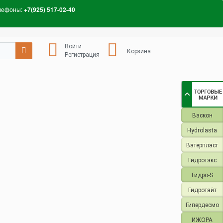
лефоны:
+7(925) 517-02-40
Войти
Корзина
Регистрация
Васкон
Hydrolasta
Ватерпласт
Гидротэкс
Гидро-S
Гидротайт
Гипердесмо
ИЖОРА