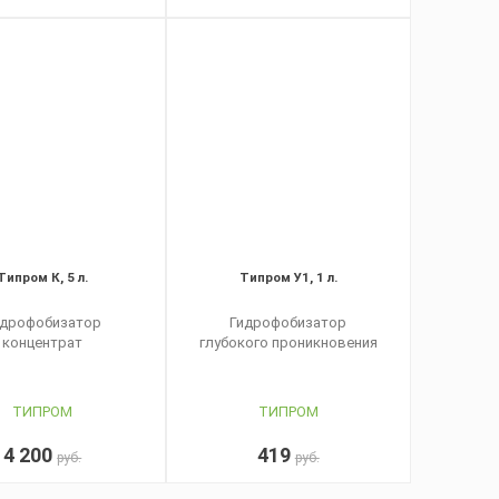
Типром К, 5 л.
Типром У1, 1 л.
идрофобизатор
Гидрофобизатор
концентрат
глубокого проникновения
ТИПРОМ
ТИПРОМ
4 200
419
руб.
руб.