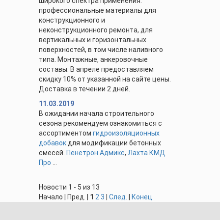
широкого спектра применения.
профессиональные материалы для
конструкционного и
неконструкционного ремонта, для
вертикальных и горизонтальных
поверхностей, в том числе наливного
типа. Монтажные, анкеровочные
составы. В апреле предоставляем
скидку 10% от указанной на сайте цены.
Доставка в течении 2 дней.
11.03.2019
В ожидании начала строительного
сезона рекомендуем ознакомиться с
ассортиментом
гидроизоляционных
добавок
для модификации бетонных
смесей.
Пенетрон Адмикс
,
Лахта КМД
Про
...
Новости 1 - 5 из 13
Начало | Пред. |
1
2
3
|
След.
|
Конец