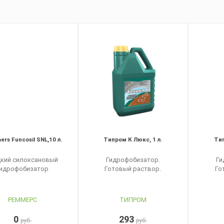
rs Funcosil SNL,10 л.
Типром К Люкс, 1 л.
Тип
кий силоксановый
Гидрофобизатор.
Ги
гидрофобизатор
Готовый раствор.
Го
РЕММЕРС
ТИПРОМ
0
293
руб.
руб.