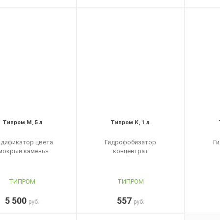
Типром М, 5 л
Типром К, 1 л.
дификатор цвета
Гидрофобизатор
Г
мокрый камень».
концентрат
ТИПРОМ
ТИПРОМ
5 500
557
руб.
руб.