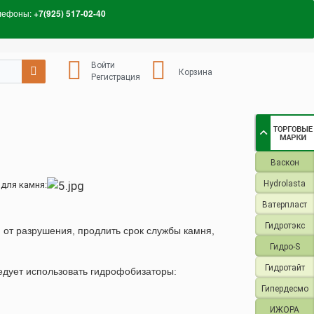
лефоны:
+7(925) 517-02-40
Войти
Корзина
Регистрация
Васкон
Hydrolasta
для камня:
Ватерпласт
Гидротэкс
от разрушения, продлить срок службы камня,
Гидро-S
Гидротайт
ледует использовать гидрофобизаторы:
Гипердесмо
ИЖОРА