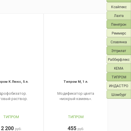
Ксайпекс
Лахта
Пенетрон
Реммерс
Славянка
Эттрилат
Рабберфлекс
KEMA
ТИПРОМ
ром К Люкс, 5 л.
Типром М, 1 л.
ИНДАСТРО
дрофобизатор.
Модификатор цвета
Шомбург
товый раствор.
«мокрый камень».
ТИПРОМ
ТИПРОМ
2 200
455
руб.
руб.