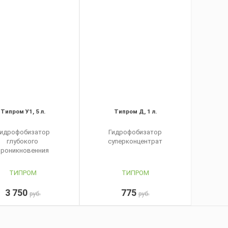
Типром У1, 5 л.
Типром Д, 1 л.
Гидрофобизатор
Гидрофобизатор
глубокого
суперконцентрат
проникновенния
ТИПРОМ
ТИПРОМ
3 750
775
руб.
руб.