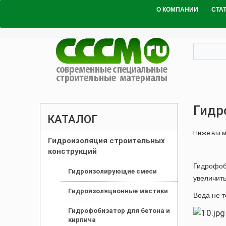
О КОМПАНИИ
СТА
Гидр
КАТАЛОГ
Ниже вы м
Гидроизоляция строительных
конструкций
Гидрофоб
Гидроизолирующие смеси
увеличить
Гидроизоляционные мастики
Вода не т
Гидрофобизатор для бетона и
кирпича