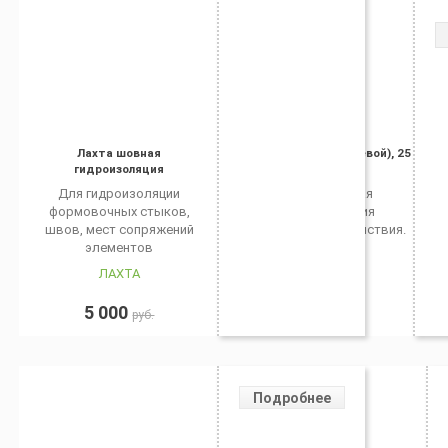
Лахта шовная
Гидротэкс К (кистевой), 25
гидроизоляция
кг
Для гидроизоляции
Тонкослойная
формовочных стыков,
гидроизоляция
швов, мест сопряжений
проникающего действия.
элементов
ЛАХТА
ГИДРОТЕКС
5 000
5 000
руб.
руб.
Подробнее