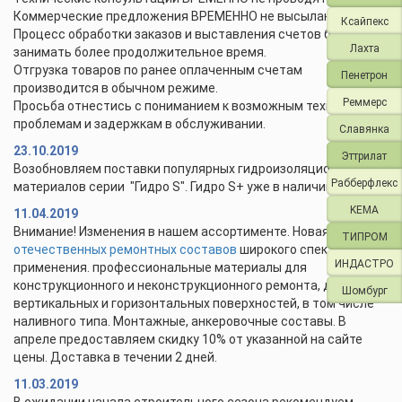
Коммерческие предложения ВРЕМЕННО не высылаются.
Ксайпекс
Процесс обработки заказов и выставления счетов будет
Лахта
занимать более продолжительное время.
Отгрузка товаров по ранее оплаченным счетам
Пенетрон
производится в обычном режиме.
Реммерс
Просьба отнестись с пониманием к возможным техническим
проблемам и задержкам в обслуживании.
Славянка
23.10.2019
Эттрилат
Возобновляем поставки популярных гидроизоляционных
Рабберфлекс
материалов серии "Гидро S". Гидро S+ уже в наличии.
KEMA
11.04.2019
Внимание! Изменения в нашем ассортименте. Новая линейка
ТИПРОМ
отечественных ремонтных составов
широкого спектра
ИНДАСТРО
применения. профессиональные материалы для
конструкционного и неконструкционного ремонта, для
Шомбург
вертикальных и горизонтальных поверхностей, в том числе
наливного типа. Монтажные, анкеровочные составы. В
апреле предоставляем скидку 10% от указанной на сайте
цены. Доставка в течении 2 дней.
11.03.2019