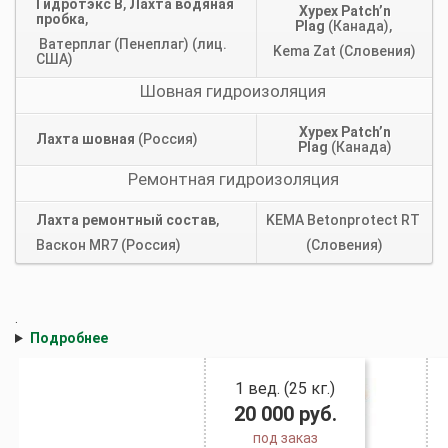
Гидротэкс В
,
Лахта водяная
Xypex Patch’n
пробка
,
Plag
(Канада),
Ватерплаг (Пенеплаг) (лиц.
Kema Zat (Словения)
США)
Шовная гидроизоляция
Xypex Patch’n
Лахта шовная
(Россия)
Plag
(Канада)
Ремонтная гидроизоляция
Лахта ремонтный состав
,
KEMA Betonprotect RT
Васкон MR7 (Россия)
(Словения)
.
Подробнее
1 вед. (25 кг.)
20 000
руб.
под заказ