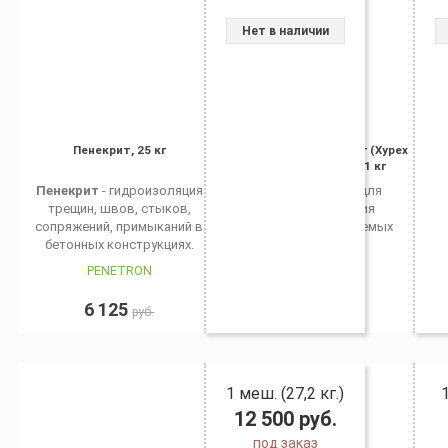
Нет в наличии
Пенекрит, 25 кг
Ксайпекс Патч Плаг (Xypex
Patch'n Plug), 9,1 кг
Пенекрит
- гидроизоляция
Применяется для
трещин, швов, стыков,
формирования
сопряжений, примыканий в
водонепроницаемых
бетонных конструкциях.
швов.
PENETRON
XYPEX
6 125
0
руб.
руб.
1 меш. (27,2 кг.)
12 500
руб.
под заказ