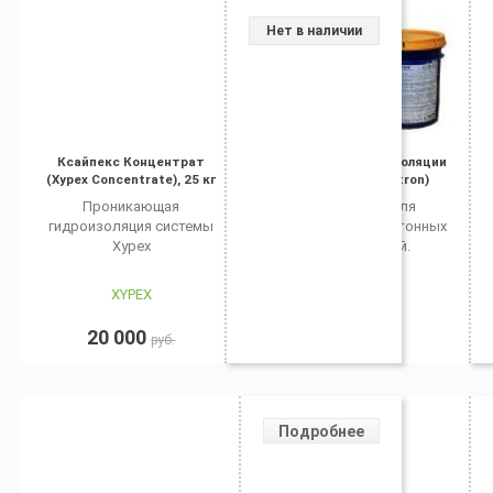
Нет в наличии
Ксайпекс Концентрат
Смесь для гидроизоляции
(Xypex Concentrate), 25 кг
Пенетрон (Penetron)
Проникающая
Сухая смесь для
гидроизоляция системы
гидроизоляции бетонных
Xypex
поверхностей.
XYPEX
PENETRON
20 000
2 550
руб.
руб.
Подробнее