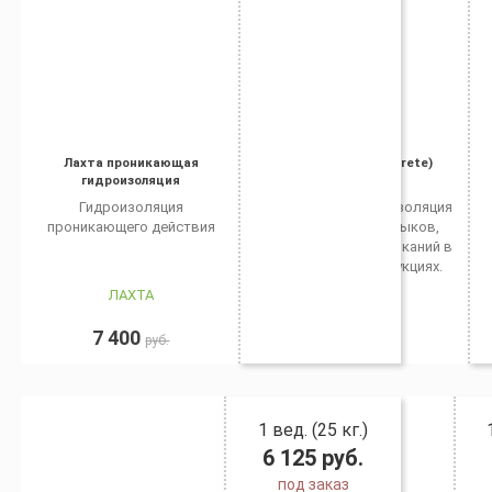
Лахта проникающая
Пенекрит (Penecrete)
гидроизоляция
Гидроизоляция
Пенекрит
- гидроизоляция
проникающего действия
трещин, швов, стыков,
сопряжений, примыканий в
бетонных конструкциях.
ЛАХТА
PENETRON
7 400
1 900
руб.
руб.
1 вед. (25 кг.)
6 125
руб.
под заказ