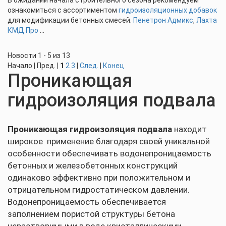
В ожидании начала строительного сезона рекомендуем
ознакомиться с ассортиментом
гидроизоляционных добавок
для модификации бетонных смесей.
Пенетрон Адмикс
,
Лахта
КМД Про
...
Новости 1 - 5 из 13
Начало | Пред. |
1
2
3
|
След.
|
Конец
Проникающая
гидроизоляция подвала
Проникающая гидроизоляция подвала
находит
широкое применение благодаря своей уникальной
особенности обеспечивать водонепроницаемость
бетонных и железобетонных конструкций
одинаково эффективно при положительном и
отрицательном гидростатическом давлении.
Водонепроницаемость обеспечивается
заполнением пористой структуры бетона