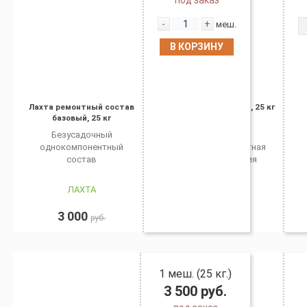
-
+
меш.
В КОРЗИНУ
Лахта ремонтный состав
Лахта обмазочная, 25 кг
базовый, 25 кг
Безусадочный
Обмазочная
однокомпонентный
полимерцементная
состав
гидроизоляция
ЛАХТА
ЛАХТА
3 000
4 000
руб.
руб.
1 меш. (25 кг.)
3 500
руб.