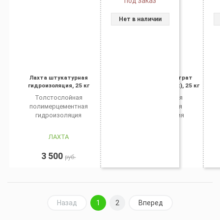
под заказ
Нет в наличии
Лахта штукатурная
Гидростоп Пенетрат
гидроизоляция, 25 кг
(Hidrostop Penetrat), 25 кг
Толстослойная
Проникающая
полимерцементная
бронирующая
гидроизоляция
гидроизоляция
ЛАХТА
KEMA
3 500
0
руб.
руб.
Назад
1
2
Вперед