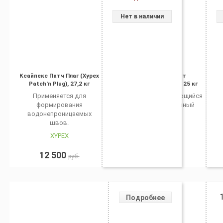
Нет в наличии
Ксайпекс Патч Плаг (Xypex
Гидростоп Кит
Patch'n Plug), 27,2 кг
(HIDROSTOP KIT), 25 кг
Применяется для
Быстросхватывающийся
формирования
гидроизоляционный
водонепроницаемых
состав.
швов.
XYPEX
KEMA
12 500
0
руб.
руб.
Подробнее