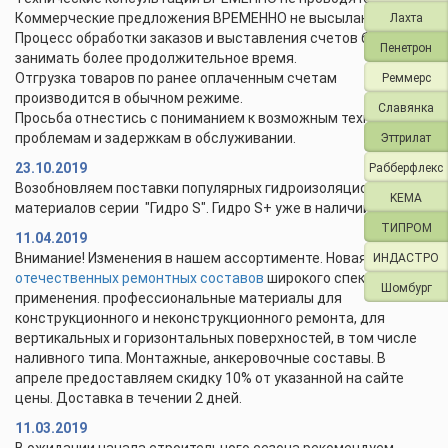
Коммерческие предложения ВРЕМЕННО не высылаются.
Лахта
Процесс обработки заказов и выставления счетов будет
Пенетрон
занимать более продолжительное время.
Отгрузка товаров по ранее оплаченным счетам
Реммерс
производится в обычном режиме.
Славянка
Просьба отнестись с пониманием к возможным техническим
проблемам и задержкам в обслуживании.
Эттрилат
23.10.2019
Рабберфлекс
Возобновляем поставки популярных гидроизоляционных
KEMA
материалов серии "Гидро S". Гидро S+ уже в наличии.
ТИПРОМ
11.04.2019
Внимание! Изменения в нашем ассортименте. Новая линейка
ИНДАСТРО
отечественных ремонтных составов
широкого спектра
Шомбург
применения. профессиональные материалы для
конструкционного и неконструкционного ремонта, для
вертикальных и горизонтальных поверхностей, в том числе
наливного типа. Монтажные, анкеровочные составы. В
апреле предоставляем скидку 10% от указанной на сайте
цены. Доставка в течении 2 дней.
11.03.2019